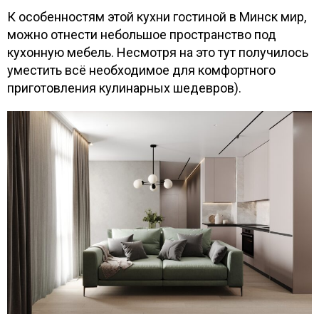
К особенностям этой кухни гостиной в Минск мир,
иная в Минск мир
можно отнести небольшое пространство под
кухонную мебель. Несмотря на это тут получилось
панельном доме
уместить всё необходимое для комфортного
приготовления кулинарных шедевров).
 панельном доме
спальня в Минск мир
ской для мальчиков
ни гостиной в Минске
ельной душевой в спальне
ской комнаты в новой боровой
иная в Минск мир с камином.