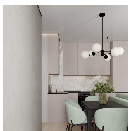
льни в панельном доме
льни в Минск мир
мната в Минск мир
иная на Братской 15
льни в современном стиле ЖК «Левада»