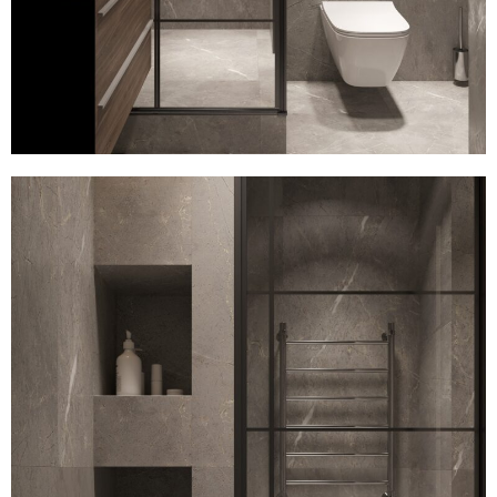
льни в панельном доме
льни в Минск мир
мната в Минск мир
иная на Братской 15
льни в современном стиле ЖК «Левада»