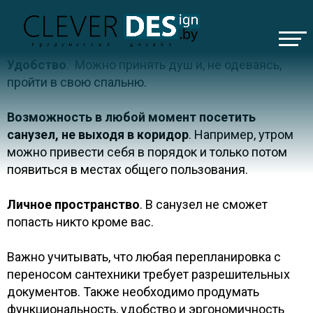
Плюсы отдельного душа в спальне:
Удобство
. Можно принять душ и, не одеваясь,
пройти в свою спальню.
Возможность в любой момент посетить
ИО
санузел, не выходя в коридор
. Например, утром
можно привести себя в порядок и только потом
появиться в местах общего пользования.
Личное пространство
. В санузел не сможет
попасть никто кроме вас.
иная в ЖК вершина
Важно учитывать, что любая перепланировка с
переносом сантехники требует разрешительных
бинет в Минск мир
документов. Также необходимо продумать
функциональность, удобство и эргономичность
Минск мир в тёплых оттенках