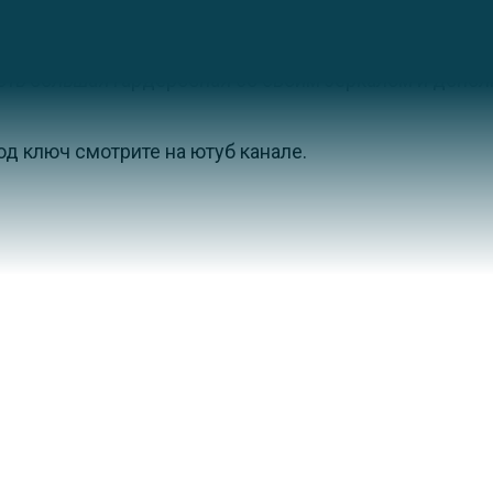
ках, на стенах использовали обои тонкослойные от М
 есть большая гардеробная со своим зеркалом и допо
од ключ смотрите на ютуб канале.