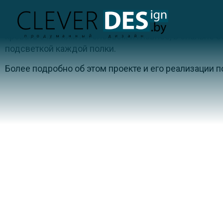
Мы посторались сделать тут спальню в тёплых оттен
кровать с мягким изголовьем и главное, в спальне
подсветкой каждой полки.
Более подробно об этом проекте и его реализации п