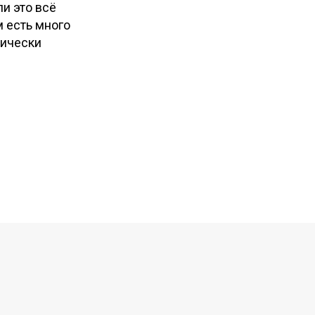
Минск мир
доме
ли это всё
м есть много
Небольшая
Дизайн
нически
спальня в
детской дл
Минск мир
мальчиков
Дизайн
Дизайн
отдельной
детской
душевой в
комнаты в
спальне
новой
боровой
Дизайн
Дизайн
спальни в
спальни в
панельном
Минск мир