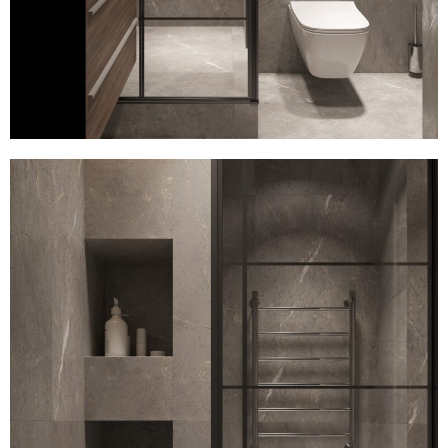
льни в панельном доме
льни в Минск мир
мната в Минск мир
иная на Братской 15
льни в современном стиле ЖК «Левада»