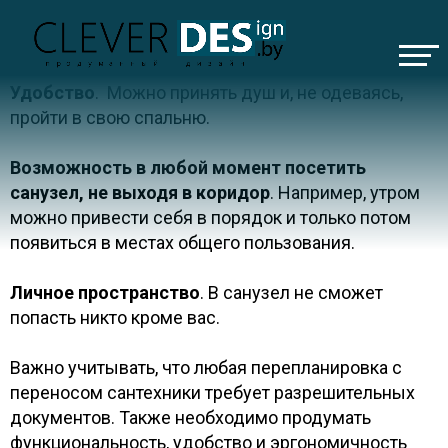
Плюсы отдельного душа в спальне:
Удобство
. Можно принять душ и, не одеваясь,
пройти в свою спальню.
Возможность в любой момент посетить
ИО
санузел, не выходя в коридор
. Например, утром
можно привести себя в порядок и только потом
появиться в местах общего пользования.
Личное пространство
. В санузел не сможет
попасть никто кроме вас.
иная в ЖК вершина
Важно учитывать, что любая перепланировка с
переносом сантехники требует разрешительных
бинет в Минск мир
документов. Также необходимо продумать
функциональность, удобство и эргономичность
Минск мир в тёплых оттенках